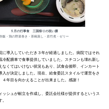
５月の行事食 三国祭りの祝い膳
赤飯・鶏の野菜巻き・茶碗蒸し・若竹煮・ゼリー
院に導入していただき３年が経過しました。病院ではそれ
温冷配膳車で食事提供していました。スチコンも壊れ新し
えなくてはいけない状況もあり、試食会後即、インカート
導入が決定しました。現在、給食委託スタイルで運営をさ
、４年目を向かえることが出来ました。感謝！
ィッシュが献立を作成し、委託会社様が提供するというス
す。