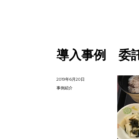
導入事例 委
投
2019年6月20日
稿
カ
事例紹介
日:
テ
ゴ
リ
ー