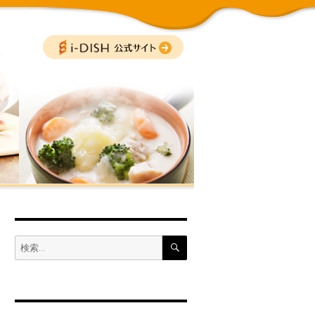
 BLOG
公式サイトへ
検
検
索
索: